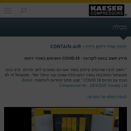
מוצרים
-
מכולה
סקירה
כללית
תחנת אוויר דחוס ניידת - CONTAIN-AIR
פתרונות
-
מידע חשוב בנוגע לקורונה - COVID-19 והשימוש באוויר דחוס:
סקירה
כללית
" חשוב להבין שוירוסים קיימים באוויר ואם הם נשאבים לתוך מדחס, קיים בהם
פוטנציאל ההתרבות באוויר החם והלח ושאינו עבר טיפול יסודי. פוטנציאל זה לא
שירותים
הוכח עם הוירוס COVID 19."
קטע מתוך ההודעה לעיתונות:
British
-
Compressed Air . 20/3/2020 Society Ltd
סקירה
כללית
לנוסח המלא של ההודעה
החברה
-
סקירה
כללית