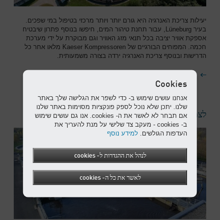
יעילות צריכת האנרגיה היא גורם יותר ויותר מרכזי בטיפול במי שפכים.
בעיר Lüneburg, עבור תחנת טיהור המים, חיפשו בנוסף פתרון שיבטיח
אספקת אוויר יציבה בכל תנאי מזג האוויר וגם מבוקרת על ידי מערכת
חכמה. המפוחים הבורגיים של Kaeser Kompressoren מלאו אחר כל
הדרישות ובנוסף צריכת האנרגיה ירדה בצורה משמעותית.
להמשך קריאה
Cookies
אנחנו עושים שימוש ב- כדי לשפר את הגלישה שלך באתר
שלנו. יתכן שלא נוכל לספק פונקציות מסוימות באתר שלנו
לצמצם את צריכת האנרגיה ולהגדיל את נפח האוויר!
אם תבחר לא לאשר את ה- cookies. אנו גם עושים שימוש
ב- cookies - מעקב צד שלישי על מנת להעריך את
העדפות הגולשים.
למידע נוסף
לנהל את ההגדרות ל- cookies
לאשר את כל ה- cookies