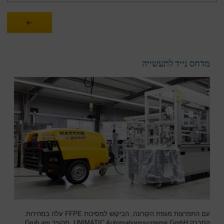
מדחס נייד לתעשייה
עם התפרצות מגפת הקורונה, הביקוש למסיכות FFPE עלה במהירות.
החברה UNIMATIC Automationssysteme GmbH, מהעיר Grub am