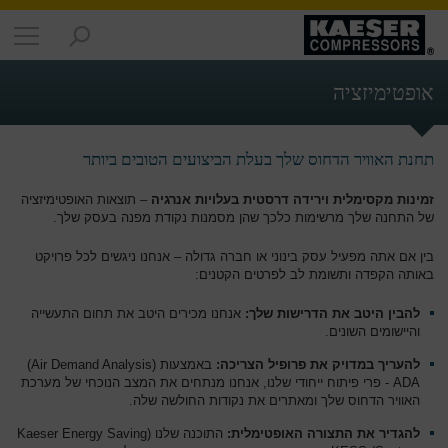
מוצרים
-
אופטימיזציה
סקירה
כללית
תחנת האוויר הדחוס שלך בעלת הביצועים הטובים ביותר
פתרונות
-
זמינות מקסימלית
וירידה דרסטית בעלויות אנרגיה
– תוצאות האופטימיזציה
סקירה
של התחנה שלך מרשימות כלכך שהן מסמנות נקודת מפנה בעסק שלך.
כללית
בין אם אתה מפעיל עסק בינוני או חברה גדולה – אנחנו ניגשים לכל פרויקט
שירותים
באותה הקפדה ותשומת לב לפרטים הקטנים:
-
סקירה
להבין היטב את הדרישות שלך:
אנחנו מכירים היטב את תחום התעשייה
כללית
והיישומים השונים.
להעריך במדויק את פרופיל הצריכה:
באמצעות (Air Demand Analysis)
החברה
ADA - פרי פיתוח ייחודי שלנו, אנחנו מנתחים את המצב הנוכחי של מערכת
-
האוויר הדחוס שלך ומאתרים את נקודות החולשה שלה.
סקירה
להגדיר את התצורה האופטימלית:
התוכנה שלנו (Kaeser Energy Saving
כללית