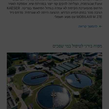
Forst שבגרמניה, הצליחה להקים קווי ייצור במהירות שיא. אספקת האוויר
הדחוס מהמערכת הקיימת לא עמדה בגידול הפתאומי בצריכה. KAESER
הגיבה מהר במתן הסיוע הנדרש. ההצעה הייתה לא שגרתית: מדחס נייד
MOBILAIR M 27E עם מנוע חשמלי.
להמשך קריאה
מפוח בורגי לטיפול במי שפכים