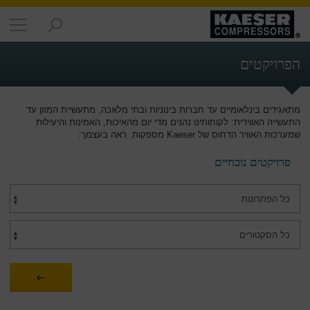
מוצרים
-
הפרויקטים
סקירה
כללית
מתאגידים בינלאומיים עד חברות בינוניות ובתי מלאכה, מתעשיית המזון עד
פתרונות
התעשייה האווירית: לקוחותינו נהנים מדי יום מהאיכות, האמינות והיעילות
-
שמערכות האוויר הדחוס של Kaeser מספקות. ראה בעצמך:
סקירה
כללית
פרויקטים נוכחיים
שירותים
-
סקירה
כללית
החברה
-
סקירה
כללית