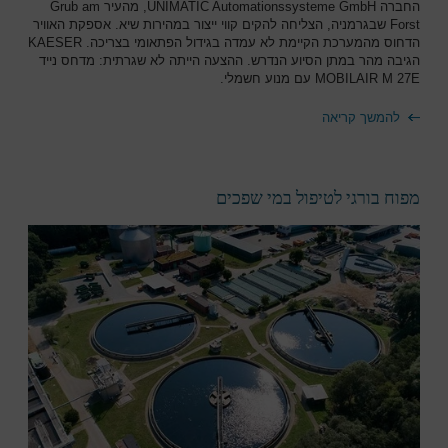
החברה UNIMATIC Automationssysteme GmbH, מהעיר Grub am
Forst שבגרמניה, הצליחה להקים קווי ייצור במהירות שיא. אספקת האוויר
הדחוס מהמערכת הקיימת לא עמדה בגידול הפתאומי בצריכה. KAESER
הגיבה מהר במתן הסיוע הנדרש. ההצעה הייתה לא שגרתית: מדחס נייד
MOBILAIR M 27E עם מנוע חשמלי.
להמשך קריאה
מפוח בורגי לטיפול במי שפכים