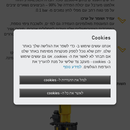
אלמנט מערבל עם יכולת הפרדה של 99% – הביצועים נשארים יציבים
על פני טווח רחב עם מפלי לחץ נמוכים מ- 0.1‎ bar.
עמיד ושומר על ערכו
עם המעטפת מאלומיניום העמידה גם למי ים, ולשכבת ציפוי נוספת,
המפרידים הצנטריפוגליים שלנו נועדים למסלולים ארוכים. חיבורי אוויר
דחוס שונים שבמעטפת מבטיחים התאמה מושלמת למדחסים הבורגיים
Cookies
שלנו.
אנחנו עושים שימוש ב- כדי לשפר את הגלישה שלך באתר
אין צורך בתחזוקה:
שלנו. יתכן שלא נוכל לספק פונקציות מסוימות באתר שלנו
המפריד הצנטריפוגלי KC KAESER לא זקוק לטיפולי תחזוקה. מנקז
אם תבחר לא לאשר את ה- cookies. אנו גם עושים שימוש
המשקעים ECO-DRAIN מצויד ביחידת שירות לתחזוקה בטוחה ואמינה.
ב- cookies - מעקב צד שלישי על מנת להעריך את
העדפות הגולשים.
למידע נוסף
לנהל את ההגדרות ל- cookies
השותף המושלם: מפריד שמן/מים AQUAMAT
לאשר את כל ה- cookies