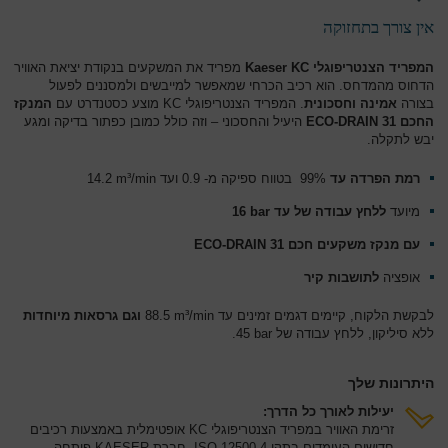
אין צורך בתחזוקה
המפריד הצנטריפוגלי Kaeser KC
מפריד את המשקעים בנקודת יציאת האוויר
הדחוס מהמדחס. הוא רכיב הכרחי שמאפשר למייבשים ולמסננים לפעול
בצורה
אמינה וחסכונית
. המפריד הצנטריפוגלי KC מוצע כסטנדרט עם
המנקז
החכם ECO-DRAIN 31
היעיל והחסכוני – וזה כולל כמובן כפתור בדיקה ומגע
יבש לתקלה.
רמת הפרדה עד ‎
‎ 99%בטווח ספיקה מ- 0.9 ועד 14.2‎ m³/min
מיועד
ללחץ עבודה של עד 16‎ bar
עם מנקז משקעים חכם 31 ‎ ECO-DRAIN
אופציה
לתושבות קיר
לבקשת הלקוח, קיימים דגמים זמינים עד 88.5‎ m³/min
וגם גרסאות מיוחדות
ללא סיליקון, ללחץ עבודה של 45‎ bar.
היתרונות שלך
יעילות לאורך כל הדרך:
זרימת האוויר במפריד הצנטריפוגלי KC אופטימלית באמצעות רכיבים
חדישים העומדים בתקן ISO 12500-4. חברת KAESER פיתחה