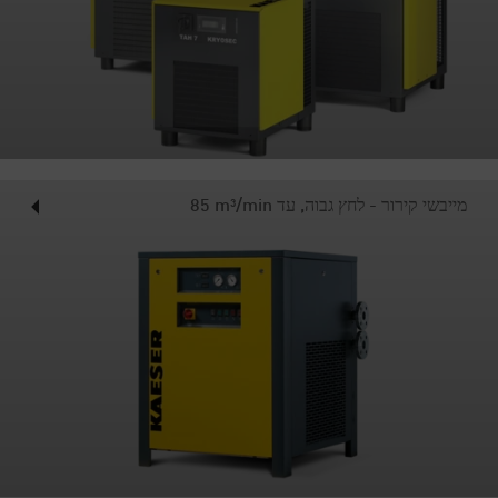
מייבשי קירור - לחץ גבוה, עד 85‎ m³/min