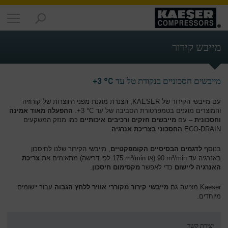
מוצרים
-
מייבש קירור
סקירה
כללית
מייבשים חסכוניים בנקודת טל עד 3‎ °C+
פתרונות
-
עם מייבשי הקירור של KAESER, הצנרת מוגנת מפני היווצרות של קורוזיה
סקירה
והמוצרים מוגנים בטמפרטורת הסביבה של עד 3‎ °C+.
ההפעלה מאוד אמינה
כללית
וחסכונית
– עם
מייבשים חזקים ורכיבים איכותיים
כמו מנזק המשקעים
ECO-DRAIN
החסכוני בצריכת אנרגיה
.
שירותים
-
בנוסף
לדגמים הבסיסיים הקומפקטיים
, מייבשי הקירור שלנו לחיסכון
סקירה
באנרגיה עד 90‎ m³/min (או 175‎ m³/min לפי דרישה) מתאימים את
צריכת
האנרגיה ליישום
כדי לאפשר
מקסימום חיסכון
.
כללית
Kaeser מציעה גם
מייבשי קירור מקוררי אוויר ללחץ הגבוה
עבור יישומים
החברה
מיוחדים.
-
סקירה
כללית
יצירת קשר