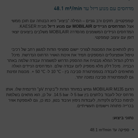
מדחסים עם מנוע דיזל עד 48.1‎ m³/min
קומפקטיים, חזקים ורב גוניים – המילה "ביצוע" היא הבטחה עם תוכן ממשי
אצל
המדחסים הניידים MOBILAIR עם מנוע דיזל
מבית KAESER.
המדחסים הניידים המשומנים מהסדרה MOBILAIR משלבים ביצועים יוצאי
דופן עם עיצוב קומפקטי.
ניתן להתאים את המכונות לצורכי יישום ספציפי הודות למגוון רחב של רכיבי
טיפול אופציונליים המספקים תמיד את איכות האוויר הדחוס הנדרשת. מיכל
הדלק הגדול המלא מבטיח את ההספק הדרוש למשמרת עבודה שלמה באתר
הבנייה. מיכל דלק מלא מספיק ליום עבודה שלם. המדחסים הניידים האלה
מתאימים לעבודה בטמפרטורת סביבה בין - 10‎ °C ל- 50‎ °C +. מכונות זמינות
גם לטמפרטורת סביבה נמוכה יותר.
הדגם MOBILAIR M135 גמיש במיוחד הודות ל"בקרת pV" הדינמית שלו. אותו
מדחס יכול לעבוד בלחצים בין 5‎ bar ל- 14.5‎ bar. על כן, הוא מתאים בשלמות
לניפוח כבלים ולקידוח, לעבודות ניפוץ ועיבוד בטון, כמו כן, גם לאספקת אוויר
בכרייה פתוחה ויישומים תעשייתיים.
נתוני ביצוע:
ספיקה עד 48.1‎ m³/min