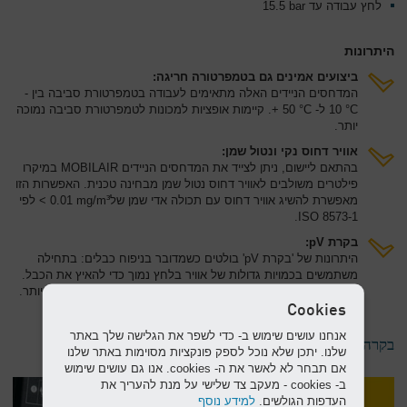
לחץ עבודה עד 15.5‎ bar
היתרונות
ביצועים אמינים גם בטמפרטורה חריגה:
המדחסים הניידים האלה מתאימים לעבודה בטמפרטורת סביבה בין -
10‎ °C ל- 50‎ °C +. קיימות אופציות למכונות לטמפרטורת סביבה נמוכה
יותר.
אוויר דחוס נקי ונטול שמן:
בהתאם ליישום, ניתן לצייד את המדחסים הניידים MOBILAIR במיקרו
פילטרים משולבים לאוויר דחוס נטול שמן מבחינה טכנית. האפשרות הזו
מאפשרת להשיג אוויר דחוס עם תכולה אדי שמן של0.01‎ mg/m³ > לפי
ISO 8573-1.
בקרת pV:
היתרונות של 'בקרת pV' בולטים כשמדובר בניפוח כבלים: בתחילה
משתמשים בכמויות גדולות של אוויר בלחץ נמוך כדי להאיץ את הכבל.
לאחר מכן, לקטעים ארוכים, נדרש לחץ גבוה יותר וספיקה נמוכה יותר.
Cookies
אנחנו עושים שימוש ב- כדי לשפר את הגלישה שלך באתר
בקרה פשוטה וידידותיים
שלנו. יתכן שלא נוכל לספק פונקציות מסוימות באתר שלנו
אם תבחר לא לאשר את ה- cookies. אנו גם עושים שימוש
ב- cookies - מעקב צד שלישי על מנת להעריך את
העדפות הגולשים.
למידע נוסף