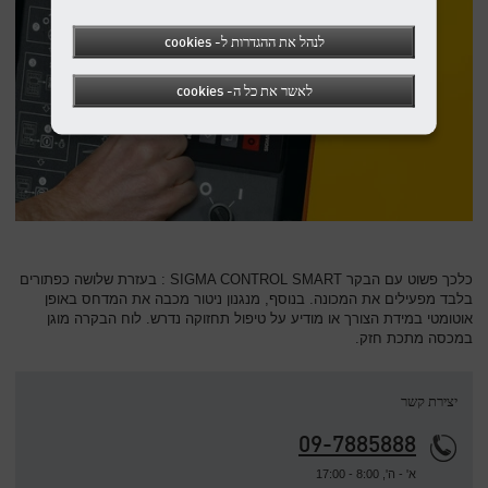
לנהל את ההגדרות ל- cookies
לאשר את כל ה- cookies
כלכך פשוט עם הבקר SIGMA CONTROL SMART : בעזרת שלושה כפתורים
בלבד מפעילים את המכונה. בנוסף, מנגנון ניטור מכבה את המדחס באופן
אוטומטי במידת הצורך או מודיע על טיפול תחזוקה נדרש. לוח הבקרה מוגן
במכסה מתכת חזק.
יצירת קשר
09-7885888
א' - ה', 8:00 - 17:00