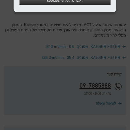
לאשר את כל ה- cookies
עמודות הפחם הפעיל ACT חייבים להיות מצוידים במסנני Kaeser. המסנן
הראשוני ומסנן החלקיקים מבטיחים אורך שירות מקסימלי של הפחם הפעיל וכן
מפלי לחץ מינימליים.
KAESER FILTER, מסננים, 0.6 - 32.0‎ m³/min
KAESER FILTER, מסננים, 35.4 - 336.3‎ m³/min
יצירת קשר
09-7885888
א' - ה', 8:00 - 17:00
לשאול שאלה