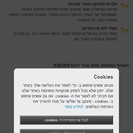
עלויות תחזוקה מאוד נמוכות:
מרווחי הטיפולים מאוד ארוכים הודות למידות הגדולות והפיזור
האופטימלי של האוויר הדחוס בפחם הפעיל. מסגרת המתכת החזקה
שומרת היטב על העמודה.
מפלי לחץ מינימליים:
מפלי הלחץ מינימליים הודות לקוטר כניסה ויציאה רחב. זה מבטיח
הפעלה חסכונית לאורך זמן.
השותף המושלם: מסנן אוויר דחוס KAESER
Cookies
אנחנו עושים שימוש ב- כדי לשפר את הגלישה שלך באתר
שלנו. יתכן שלא נוכל לספק פונקציות מסוימות באתר שלנו
אם תבחר לא לאשר את ה- cookies. אנו גם עושים שימוש
ב- cookies - מעקב צד שלישי על מנת להעריך את
העדפות הגולשים.
למידע נוסף
לנהל את ההגדרות ל- cookies