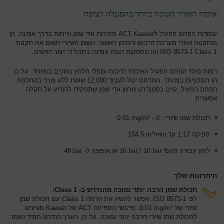
איכות האוויר הטובה ביותר בהפעלה רציפה
עמודות הפחם הפעיל לACT Kaeser מסירות אדי שמן וריחות בדרך אמינה. הן
מותקנות אחרי מערכת הייבוש והסינון ראשוני. השמן השיורי תואם את תקנות
ISO 8573-1 Class 1 והן מספקות הגנה אמינה בתהליכי ייצור רגישים.
רמות מילוי הפחם הפעיל האיכותי נדיבות ומפלי הלחץ נמוכים במיוחד. על כן
הן חסכוניות במיוחד: המדחס יכול לעבוד 12,000 שעות ללא צורך בהחלפת
הפחם הפעיל. קיים כסטנדרט מחוון אדי שמן שתפקידו להודיע על תקלה
אפשרית.
תכולת שמן שיורי : 0 - 0.01‎ mg/m³
ספיקה 1.17 עד 154.5‎ m³/min
לחץ עבודה מקס' 16‎ bar / 10 bar או אופציה ל- 48‎ bar
היתרונות שלך
תכולת שמן הרבה יותר נמוכה מהנדרש ב- Class 1:
לפי ISO 8573-1, אפשר להשיג את הרמה Class 1 עם תכולת שמן
שיורי של 0.01‎ mg/m³. מייבשי הספיחה ACT של Kaeser מגיעים
לתכולת שמן שיורי הרבה יותר נמוכה. על כן, הערך הנדרש תמיד נשמר.