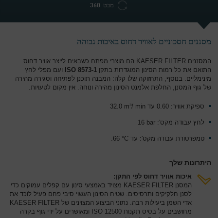
מבט 360
מסננים חסכוניים לאוויר דחוס באיכות גבוהה
המסננים KAESER FILTER הם מוצרי מפתח כשבאים לייצר אוויר דחוס
התואם את כל רמות הסינון המוגדרות בתקן
ISO 8573-1
ועם מפלי לחץ
מינימליים. בנוסף, התחזוקה שלו קלה: המבנה תוכנן לפתיחה וסגירה מהירה
של גוף המסנן, החלפת אלמנט הסינון מהירה ונוחה. אין מקום לטעויות.
ספיקת אוויר: 0.60 עד‏ ‎‏min‎‎‏ /‎ 32.0 m³
לחץ עבודה מקס': 16‎ bar
טמפרטורת עבודה מקס': עד ‎.66 °C
היתרונות שלך
איכות אוויר דחוס לפי התקן:
המסנן KAESER FILTER מצויד באמצעי סינון עם קפלים עמוקים כדי
לסנן חלקיקים ותרסיסים. שטיח הסינון העשוי סיבי פחם פעיל לוכד את
אדי השמן ביעילות רבה. נתוני הביצוע המצוינים של KAESER FILTER
מחושבים על בסיס תקנות ISO 12500 ומאושרים על ידי גוף בקרה