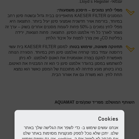
עצמאי- Lloyd`s Register.
מפלי לחץ נמוכים – חיסכון משמעותי:
המסננים KAESER FILTER מתאפיינים בבית גדול ובשטח סינון רחב
במיוחד, בזרימת אוויר חדשנית ואמצעי סינון יעיל ביותר. התוצאה היא
מפלי לחץ נמוכים ב-50% פחות לעומת מסננים אחרים בשוק – ערך זה
נשמר לאורך כל חיי אלמנט הסינון. התוצאה: פחות הוצאות, ירידה
בפליטת
CO ואין צורך לפצות על איבוד הלחץ.
2
תחזוקה פשוטה, שימוש בטוח:
למסנן KAESER FILTER בית עשוי
נירוסטה עמיד בפני קורוזיה ואלמנט סינון חזק במיוחד. הסגירה הנוחה
מאפשרת למקם בצורה אוטומטית את האטם לאלמנט. לא ניתן
להשתמש במסנן בהעדר אלמנט סינון כי הוא זה המבטיח את האיטום.
בורג ביטחון מונע פתיחה לא מתוכננת של המסנן כאשר הוא נמצא
תחת לחץ. הוא משרת גם את אוורור הבית.
השותף המושלם: מפריד שמן/מים AQUAMAT
Cookies
אנחנו עושים שימוש ב- כדי לשפר את הגלישה שלך באתר
שלנו. יתכן שלא נוכל לספק פונקציות מסוימות באתר שלנו
אם תבחר לא לאשר את ה- cookies. אנו גם עושים שימוש