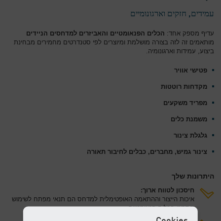
עמידים, חזקים וארגונומיים
עדיף מספק אחד:
הכלים הפנאומטיים
והאביזרים למדחסים הניידים
מותאמים זה לזה בצורה מושלמת ומיוצרים לפי סטנדרטים מחמירים מבחינת
ביצוע, עמידות וארגונומיה.
פטישי אוויר
מקדחות רוטטות
מפריד משקעים
משמנת כלים
גלגלת צינור
צינור גמיש, מחברים, כבלים לחיבור תאורה
היתרונות שלך
חיסכון לטווח ארוך:
איכות הייצור וההתאמה האופטימלית למדחס הם תנאי מפתח לשימוש
חסכוני בכלים פנאומטיים.
Cookies