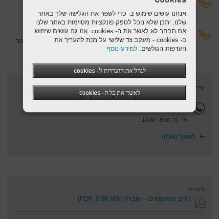
פרודוקטיבי יותר:ֶ
הודות לפרטים ארגונומיים חכמים כמו ידיות עם משכך רעידות,
אנחנו עושים שימוש ב- כדי לשפר את הגלישה שלך באתר
ההפעלה נוחה יותר ולכן הפרודוקטיביות עולה.
שלנו. יתכן שלא נוכל לספק פונקציות מסוימות באתר שלנו
אם תבחר לא לאשר את ה- cookies. אנו גם עושים שימוש
פחות נזקים, פחות תאונות:
ב- cookies - מעקב צד שלישי על מנת להעריך את
צינורות אוויר שלא מונחים נכון עלולים לגרום לתאונות. גלגלת הצינור
העדפות הגולשים.
למידע נוסף
של Kaeser מונעת שזה יקרה.
לנהל את ההגדרות ל- cookies
יצירת קשר
לאשר את כל ה- cookies
09-7885888
א' - ה', 8:00 - 17:00
לשאול שאלה
להורדה
כלים פנאומטיים – חוברת
(PDF, 0.99 MB)