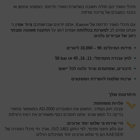
מיכלי האוויר הם חוליה חשובה בשרשרת האוויר הדחוס: כאמצעי אחסון או
כגיבוי במצבים של צריכה עודפת.
עם מיכלי האוויר הדחוס של Kaeser, אתם יודעים שברשותכם
ציוד אמין
כי
אנחנו שמים לב
למערכת בכללותה
ושמים דגש על
התקנה פשוטה
ומבחר
רחב של אביזרים נלווים
.
מידות המיכלים: 90 – 10,000 ליטרים
לחץ עבודה מקסימלי: 11, 16, 45 או 50‎ bar
חיבורים, שסתומים וציוד נלווה לכל יישום
ערכות שלמות להפרדת המשקעים
היתרונות שלך
עלויות מופחתות:
מבנה חזק וקפדני, התואם את הסטנדרט AD-2000 המאפשר מחזורי
בדיקה כל חמש שנים. אתם חוסכים כסף ומשפרים את רמת היעילות.
חיי שירות פי שלוש יותר ארוכים:
עם גלוון חיצוני ופנימי, לפי התקן ISO 1461, אורך חיי מיכלי האגירה של
KAESER הם פי שלוש ארוכים יותר ממיכלים רגילים.