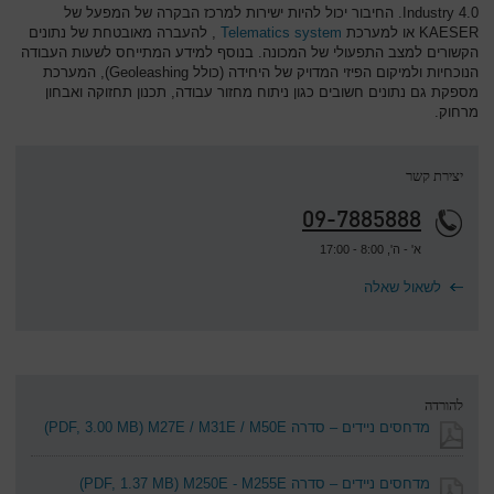
Industry 4.0. החיבור יכול להיות ישירות למרכז הבקרה של המפעל של
KAESER או למערכת
Telematics system
, להעברה מאובטחת של נתונים
הקשורים למצב התפעולי של המכונה. בנוסף למידע המתייחס לשעות העבודה
הנוכחיות ולמיקום הפיזי המדויק של היחידה (כולל Geoleashing), המערכת
מספקת גם נתונים חשובים כגון ניתוח מחזור עבודה, תכנון תחזוקה ואבחון
מרחוק.
יצירת קשר
09-7885888
א' - ה', 8:00 - 17:00
לשאול שאלה
להורדה
מדחסים ניידים – סדרה M27E / M31E / M50E
(PDF, 3.00 MB)
מדחסים ניידים – סדרה M250E - M255E
(PDF, 1.37 MB)