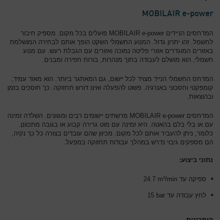
MOBILAIR e-power
המדחסים הניידים MOBILAIR e-power פועלים בכל מקום. מספיק חיבור
לחשמל. זהו יתרון גדול. המנוע החשמלי השקט הופך אותם לבחירה המושלמת
באזורים המוגדרים אזורי פליטה נמוכה ואזורים עם הגבלת רעש. עם מנוע
חשמלי, הוא מושלם לעבודה בתוך מנהרות, בורות חפירה ומבנים.
המדחס החשמלי הנייד מצויד לכל יישום, גם המאתגר ביותר. הוא מאוד עמיד,
קומפקטי וחסכוני באנרגיה. פשוט להפעלה ואינו דורש תחזוקה. כך חוסכים בזמן
ובהוצאות.
המדחסים MOBILAIR e-power מרשתים יישומים רבים ומגוונים. השלדה זמינה
עם או בלי בלם בהאטה. היא זמינה עם מוט גרירה קבוע או בגובה מתכוונן.
כלומר, ניתן להעביר אותם לכל מקום. מכיוון שהם עובדים בצורה כל כך נקיה,
הם מספקים גיבוי נדרש במהלך עבודות תחזוקה במפעל.
נתוני ביצוע:
ספיקה עד 24.7‎ m³/min
לחץ עבודה עד 15‎ bar
היתרונות